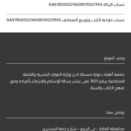
حساب الزكاة SA6380000214608010021394
حساب طباعة الكتب وتوزيع المصاحف SA9780000214608010029900
وصف الموقع
جمعية أهلية دعوية مسجلة لدى وزارة الموارد البشرية والتنمية
الاجتماعية برقم 3001 تعنى بنشر رسالة الإسلام والارتقاء بأفراده وفق
منهج الكتاب والسنة.
تواصل معنا
محافظة الغاط – حي الربيع – شارع حصة السديري