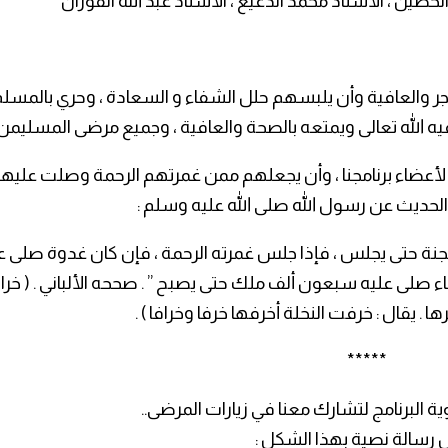
حصين ، الأستاذ محمد الدعيع ، الأستاذ عبد الله الفوزان
أجر والعافية وأن يلبسهم حلل الشفاء و السعادة ، وحري بالمسلم
ه الله تعالى ويمتعه بالصحة والعافية ، وجميع مرضى المسليمن 
ة لأعضاء برنامجنا ، وأن يجعلهم ممن غمرتهم الرحمة وصلت عليه
 الحديث عن رسول الله صلى الله عليه وسلم :
الجنة حتى يجلس ، فإذا جلس غمرته الرحمة ، فإن كان غدوة صلى ع
لى عليه سبعون ألف ملك حتى يصبح ” . صححه الألباني . ( خرا
رها . يقال : خرفت النخلة أخرفها خرفا وخرافا ) .
*****
 البرنامج لتشارك معنا في زيارات المرضى..
 رسالة نصية بهذا الشكل :