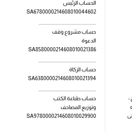
الحساب الرئيس
SA6780000214608010044602
حساب مشروع وقف
الدعوة
SA8580000214608010021386
حساب الزكاة
SA6380000214608010021394
ج ،
حساب طباعة الكتب
وتوزيع المصاحف
نى
SA9780000214608010029900