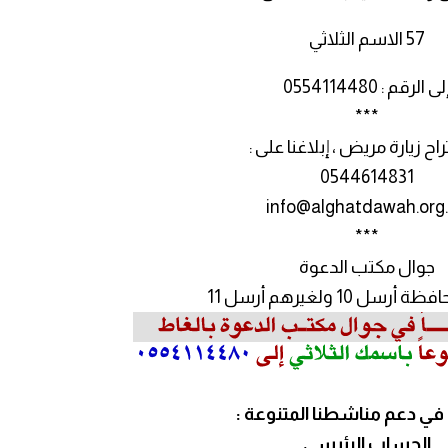
57 الاسم الثلاثي
لى الرقم : 0554114480
***
اح زيارة مريض ، إبلاغنا على :
0544614831
info@alghatdawah.org
***
جوال مكتب الدعوة
ل 10 ولغيرهم أرسل 11
ي دعم مناشطنا المتنوعة :
الحساب الرئيسي