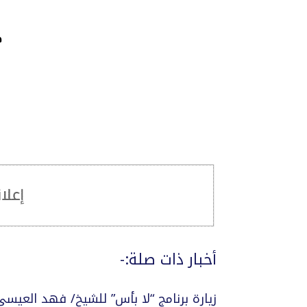
ح
أخبار ذات صلة:-
زيارة برنامج “لا بأس” للشيخ/ فهد العيسى