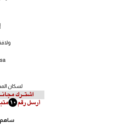
إ
ولاقتر
.sa
لسكان المحافظة أرس
ساهم ف