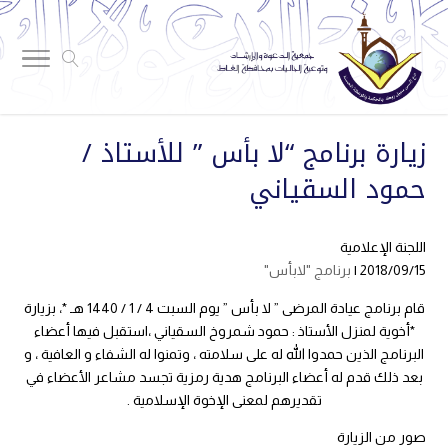
زيارة برنامج “لا بأس ” للأستاذ /
حمود السقياني
اللجنة الإعلامية
2018/09/15 |
برنامج "لابأس"
قام برنامج عيادة المرضى ” لا بأس ” يوم السبت 4 / 1 / 1440 هـ *، بزيارة
*أخوية لمنزل الأستاذ : حمود شمروخ السقياني ،استقبل فيها أعضاء
البرنامج الذين حمدوا الله له على سلامته ، وتمنوا له الشفاء و العافية ، و
بعد ذلك قدم له أعضاء البرنامج هدية رمزية تجسد مشاعر الأعضاء في
تقديرهم لمعنى الإخوة الإسلامية .
صور من الزيارة