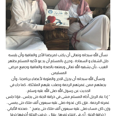
نسأل الله سبحانه وتعالى أن يكتب لمريضنا الأجر والعافية وأن يلبسه
حلل الشفاء و السعادة ، وحري بالمسلم أن يدعو لأخيه المسلم بظهر
الغيب ، بأن يشفيه الله تعالى ويمتعه بالصحة والعافية وجميع مرضى
المسليمن .
ونسأل الله سبحانه أن يجزل الاجر والمثوبة لأعضاء برنامجنا ، وأن
يجعلهم ممن غمرتهم الرحمة وصلت عليهم الملائكة ، كما جاء في
الحديث عن رسول الله صلى الله عليه وسلم :
” إذا عاد الرجل أخاه المسلم مشى في خرافة الجنة حتى يجلس ، فإذا جلس
غمرته الرحمة ، فإن كان غدوة صلى عليه سبعون ألف ملك حتى يمسي ،
وإن كان مساء صلى عليه سبعون ألف ملك حتى يصبح ” . صححه الألباني .
( خرافة الجنة : أي في اجتناء ثمرها . يقال : خرفت النخلة أخرفها خرفا