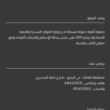
وصف الموقع
جمعية أهلية دعوية مسجلة لدى وزارة الموارد البشرية والتنمية
الاجتماعية برقم 3001 تعنى بنشر رسالة الإسلام والارتقاء بأفراده وفق
منهج الكتاب والسنة.
تواصل معنا
محافظة الغاط – حي الربيع – شارع حصة السديري
هاتف وفاكس : 0164421576
واتساب : 0554292612
مواقع التواصل