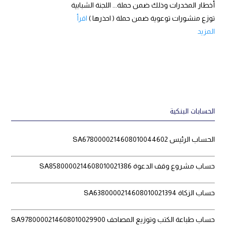
أخطار المخدرات وذلك ضمن حملة... اللجنة الشبابية
توزع منشورات توعوية ضمن حملة ( احذرها )
اقرأ
المزيد
الحسابات البنكية
الحساب الرئيس SA6780000214608010044602
حساب مشروع وقف الدعوة SA8580000214608010021386
حساب الزكاة SA6380000214608010021394
حساب طباعة الكتب وتوزيع المصاحف SA9780000214608010029900