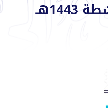
144هـ